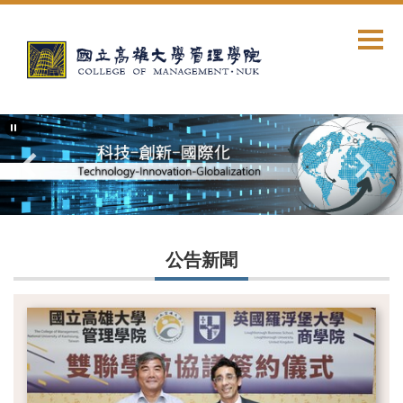
跳
到
主
要
內
容
區
公告新聞