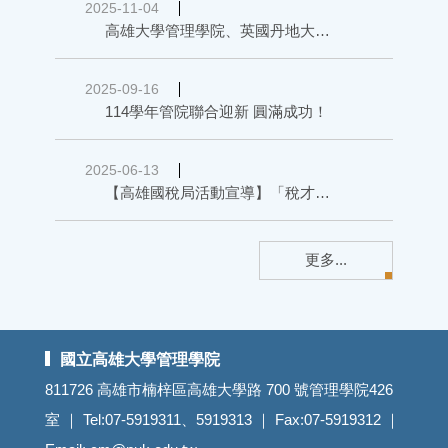
2025-11-04
高雄大學管理學院、英國丹地大學商學院 簽署雙碩士雙聯學位 助攻學生國際競爭力
2025-09-16
114學年管院聯合迎新 圓滿成功！
2025-06-13
【高雄國稅局活動宣導】「稅才爭霸」稅務個案分析比賽(報名期間6/10-6/29)，誠摯邀請師生一起來參加
更多...
國立高雄大學管理學院
811726 高雄市楠梓區高雄大學路 700 號管理學院426
室 ｜ Tel:07-5919311、5919313 ｜ Fax:07-5919312 ｜