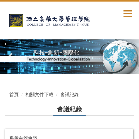
跳
到
主
要
內
容
區
首頁
相關文件下載
會議紀錄
會議紀錄
系所主管會議