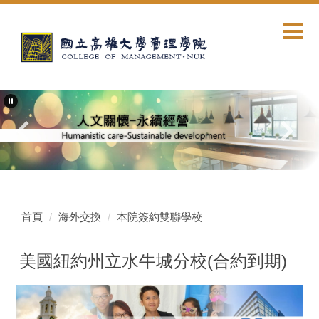
跳
到
主
要
內
容
區
首頁
海外交換
本院簽約雙聯學校
美國紐約州立水牛城分校(合約到期)