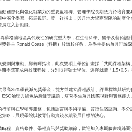
推動國際化與強化就業力的重要里程碑。管理學院長期致力於培育兼
境中深化學習、拓展視野。黃一祥指出，與丹地大學商學院的制度化
發展注入新動能。
，為蘇格蘭地區具代表性的研究型大學，在生命科學、醫學及藝術設
得主 Ronald Coase（科斯）於該校任教，為學生提供兼具理
。
責規劃與推動。鄭義暉指出，此次雙碩士學位計畫採「共同課程架構
地大學商學院完成兩校課程後，分別取得碩士學位。選擇就讀「1.5+0.
供最高25％學費減免獎學金；雙方並建立課程設計、評量標準與研究
、ESG治理與綠色供應鏈等議題，培育學生兼具國際視野與實務能力
的行前與在學輔導服務，包括語言與學術準備、簽證住宿諮詢、學分
化策略，展現學院以教育行動實踐永續發展目標的決心。
請時程、資格條件、學程資訊與獎助細節，歡迎加入專屬臉書粉絲團