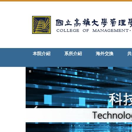
跳
到
主
要
內
容
區
本院介紹
系所介紹
海外交換
共