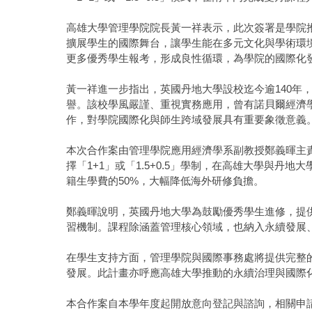
高雄大學管理學院院長黃一祥表示，此次簽署是學院
擴展學生的國際舞台，讓學生能在多元文化與學術環
更多優秀學生報考，形成良性循環，為學院的國際化
黃一祥進一步指出，英國丹地大學設校迄今逾140年
譽。該校學風嚴謹、重視實務應用，曾有諾貝爾經濟學獎
作，對學院國際化與師生跨域發展具有重要象徵意義
本次合作案由管理學院應用經濟學系副教授鄭義暉主
擇「1+1」或「1.5+0.5」學制，在高雄大學與丹
籍生學費的50%，大幅降低海外研修負擔。
鄭義暉說明，英國丹地大學為鼓勵優秀學生進修，提
習機制。課程除涵蓋管理核心領域，也納入永續發展
在學生支持方面，管理學院與國際事務處將提供完整
發展。此計畫亦呼應高雄大學推動的永續治理與國際
本合作案自本學年度起開放意向登記與諮詢，相關申